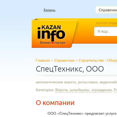
Казань
Справочн
on-line спр
Главная
»
Справочник
»
Строительство
/
Обор
СпецТехникс, ООО
автоматические ворота, рольставни, видеонаб
Категории:
Ворота, шлагбаумы, ограждение
,
Р
О компании
ООО «СпецТехникс» предлагает услуги 