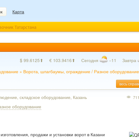
ик
Карта
авочник Татарстана
$ 99.6125⬆
€ 103.9416⬆
Сегодня
−11
Завтра
удование
»
Ворота, шлагбаумы, ограждение
/
Разное оборудование
весь справ
людение, складское оборудование, Казань
71
азное оборудование
изготовления, продажи и установки ворот в Казани