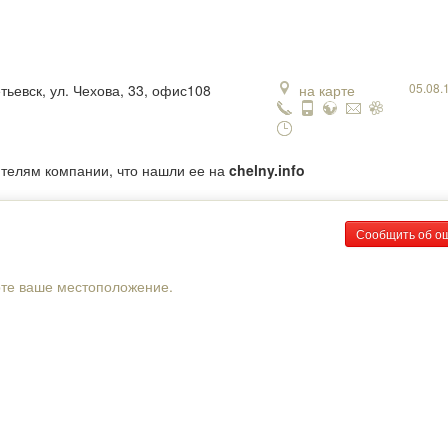
05.08.
тьевск, ул. Чехова, 33, офис108
на карте
ителям компании, что нашли ее на
chelny.info
Сообщить об о
рте ваше местоположение.