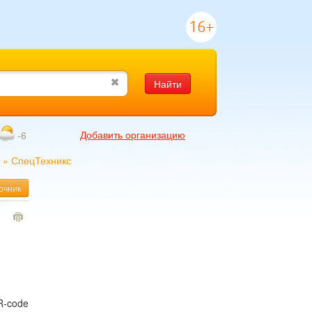
16+
Найти
Добавить организацию
-6
»
СпецТехникс
очник
1