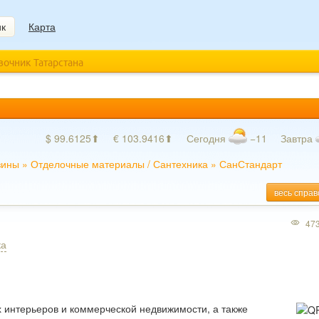
ик
Карта
авочник Татарстана
$ 99.6125⬆
€ 103.9416⬆
Сегодня
−11
Завтра
зины
»
Отделочные материалы
/
Сантехника
»
СанСтандарт
весь справ
47
ка
 интерьеров и коммерческой недвижимости, а также