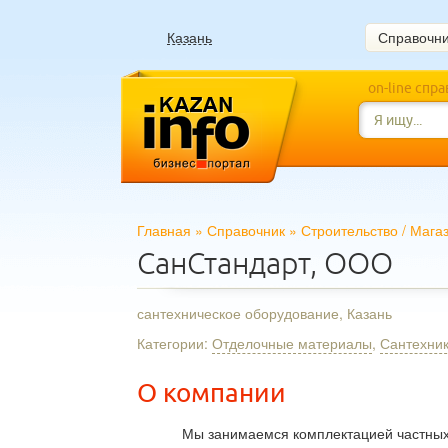
Казань
Справочн
on-line спр
Главная
»
Справочник
»
Строительство
/
Мага
СанСтандарт, ООО
сантехническое оборудование, Казань
Категории:
Отделочные материалы
,
Сантехни
О компании
Мы занимаемся комплектацией частных