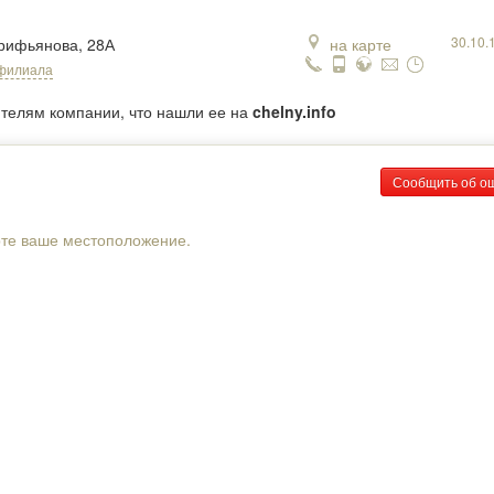
30.10.
арифьянова, 28А
на карте
 филиала
ителям компании, что нашли ее на
chelny.info
Сообщить об о
рте ваше местоположение.