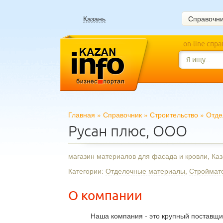
Казань
Справочн
on-line спр
Главная
»
Справочник
»
Строительство
»
Отде
Русан плюс, ООО
магазин материалов для фасада и кровли, Ка
Категории:
Отделочные материалы
,
Строймат
О компании
Наша компания - это крупный поставщ