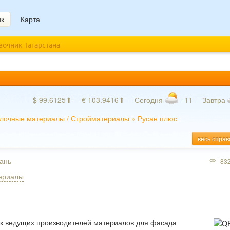
ик
Карта
авочник Татарстана
$ 99.6125⬆
€ 103.9416⬆
Сегодня
−11
Завтра
лочные материалы
/
Стройматериалы
»
Русан плюс
весь справ
зань
83
ериалы
ик ведущих производителей материалов для фасада