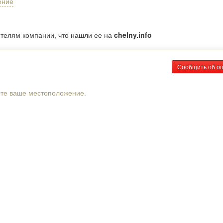
ение
ителям компании, что нашли ее на
chelny.info
Сообщить об о
рте ваше местоположение.