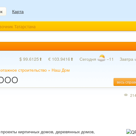
ик
Карта
авочник Татарстана
$ 99.6125⬆
€ 103.9416⬆
Сегодня
−11
Завтра
этажное строительство
»
Наш Дом
 ООО
весь справ
21
, проекты кирпичных домов, деревянных домов,