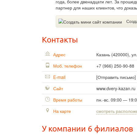
года, более двенадцати лет. За проше
партнер для наших клиентов, что доказ
Созд
Контакты
Адрес
Казань
(
420000
),
ул
Моб. телефон
+7 (966) 250-90-88
E-mail
[Отправить письмо]
Сайт
www.dvery-kazan.ru
Время работы
пн.-вс. 09:00 — 19:
На карте
смотреть располож
У компании 6 филиалов