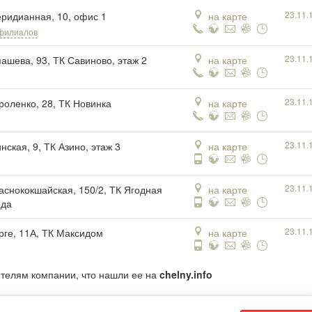
23.11.
еридианная, 10, офис 1
на карте
филиалов
23.11.
машева, 93, ТК Савиново, этаж 2
на карте
23.11.
ороленко, 28, ТК Новинка
на карте
23.11.
нская, 9, ТК Азино, этаж 3
на карте
23.11.
раснококшайская, 150/2, ТК Ягодная
на карте
ода
23.11.
орге, 11А, ТК Максидом
на карте
ителям компании, что нашли ее на
chelny.info