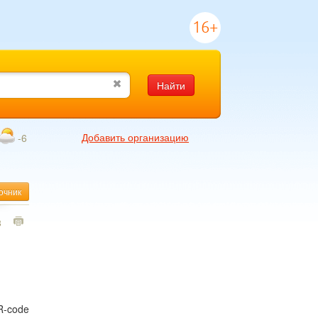
16+
Найти
Добавить организацию
-6
очник
8