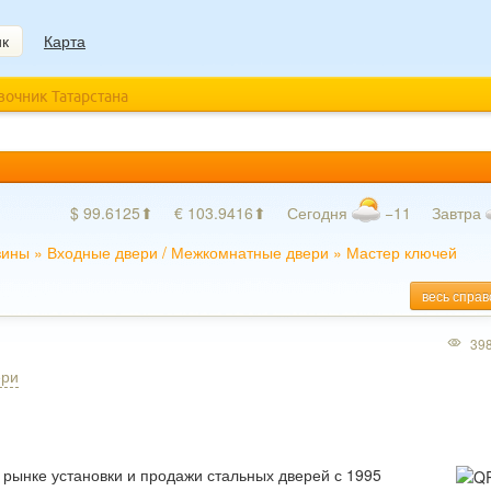
ик
Карта
авочник Татарстана
$ 99.6125⬆
€ 103.9416⬆
Сегодня
−11
Завтра
зины
»
Входные двери
/
Межкомнатные двери
»
Мастер ключей
весь справ
39
ери
 рынке установки и продажи стальных дверей с 1995