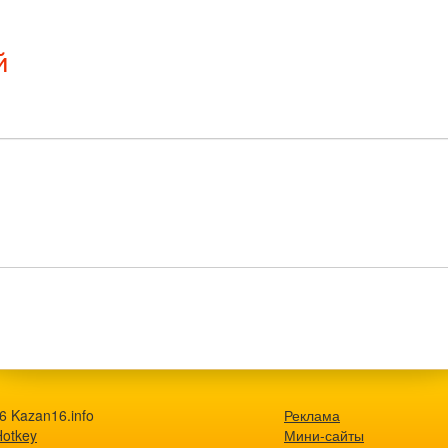
й
6 Kazan16.info
Реклама
Hotkey
Мини-сайты