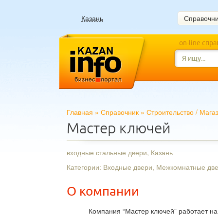
Казань
Справочн
on-line спр
Главная
»
Справочник
»
Строительство
/
Мага
Мастер ключей
входные стальные двери, Казань
Категории:
Входные двери
,
Межкомнатные дв
О компании
Компания “Мастер ключей” работает на