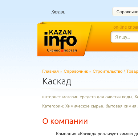
Казань
Справочн
on-line спр
Главная
»
Справочник
»
Строительство
/
Това
Каскад
интернет-магазин средств для очистки воды, К
Категории:
Химическое сырье, бытовая химия
О компании
Компания «Каскад» реализует химию дл