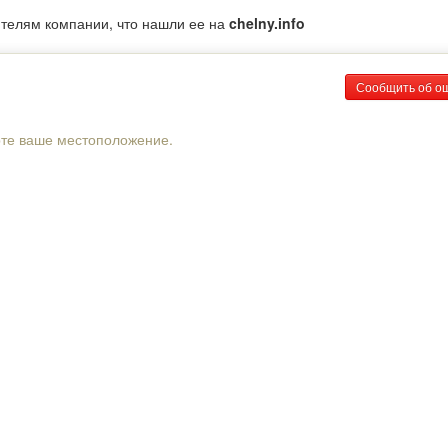
ителям компании, что нашли ее на
chelny.info
Сообщить об о
рте ваше местоположение.