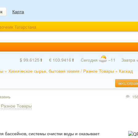
ик
Карта
авочник Татарстана
$ 99.6125⬆
€ 103.9416⬆
Сегодня
−11
Завтра
ры
»
Химическое сырье, бытовая химия
/
Разное Товары
»
Каскад
весь справ
азань
15
,
Разное Товары
я бассейнов, системы очистки воды и оказывает