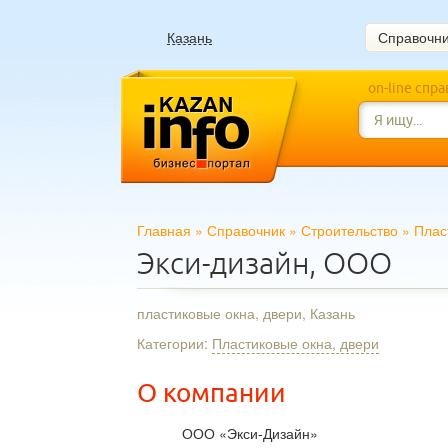
Казань
Справочн
on-line спр
Главная
»
Справочник
»
Строительство
»
Плас
Экси-дизайн, ООО
пластиковые окна, двери, Казань
Категории:
Пластиковые окна, двери
О компании
ООО «Экси-Дизайн»