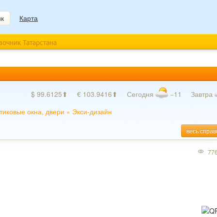
ик
Карта
авочник Татарстана
$ 99.6125⬆
€ 103.9416⬆
Сегодня
−11
Завтра
тиковые окна, двери
»
Экси-дизайн
весь справ
77