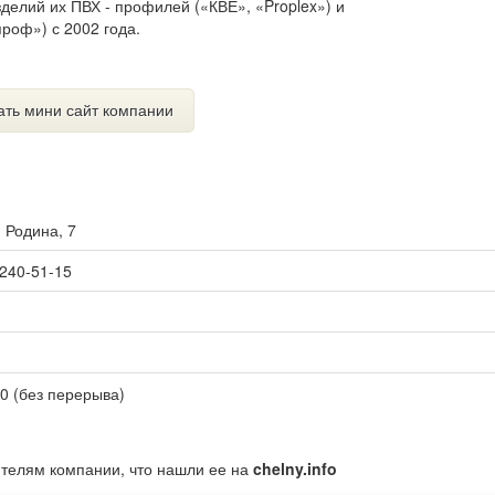
делий их ПВХ - профилей («КВЕ», «Proplex») и
роф») с 2002 года.
ать мини сайт компании
. Родина, 7
 240-51-15
00 (без перерыва)
ителям компании, что нашли ее на
chelny.info