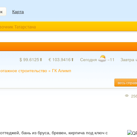
ик
Карта
авочник Татарстана
$ 99.6125⬆
€ 103.9416⬆
Сегодня
−11
Завтра
этажное строительство
»
ГК Алимп
весь справ
25
оттеджей, бань из бруса, бревен, кирпича под ключ с