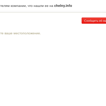
ителям компании, что нашли ее на
chelny.info
Сообщить об о
рте ваше местоположение.