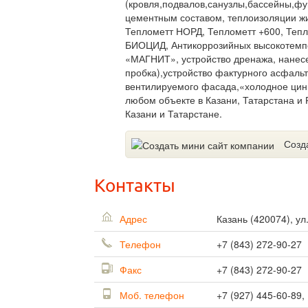
(кровля,подвалов,санузлы,бассейны,фун
цементным составом, теплоизоляции ж
Теплометт НОРД, Теплометт +600, Те
БИОЦИД, Антикоррозийных высокотемп
«МАГНИТ», устройство дренажа, нанес
пробка),устройство фактурного асфальт
вентилируемого фасада,«холодное цинк
любом объекте в Казани, Татарстана и
Казани и Татарстане.
Созд
Контакты
Адрес
Казань
(
420074
),
ул
Телефон
+7 (843) 272-90-27
Факс
+7 (843) 272-90-27
Моб. телефон
+7 (927) 445-60-89,