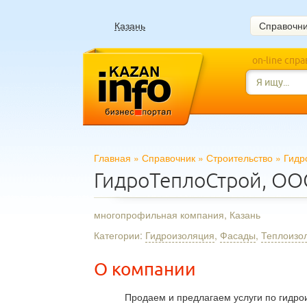
Казань
Справочн
on-line спр
Главная
»
Справочник
»
Строительство
»
Гидр
ГидроТеплоСтрой, О
многопрофильная компания, Казань
Категории:
Гидроизоляция
,
Фасады
,
Теплоизо
О компании
Продаем и предлагаем услуги по гидр