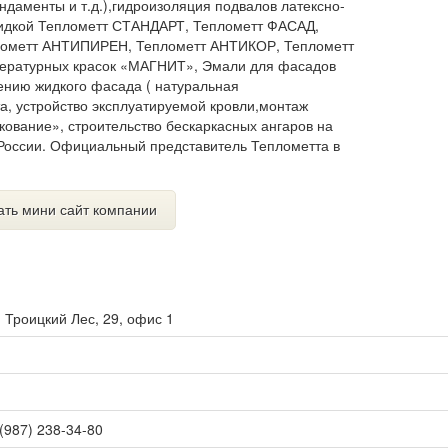
даменты и т.д.),гидроизоляция подвалов латексно-
идкой Теплометт СТАНДАРТ, Теплометт ФАСАД,
плометт АНТИПИРЕН, Теплометт АНТИКОР, Теплометт
ературных красок «МАГНИТ», Эмали для фасадов
ению жидкого фасада ( натуральная
а, устройство эксплуатируемой кровли,монтаж
ование», строительство бескаркасных ангаров на
 России. Официальный представитель Теплометта в
ать мини сайт компании
. Троицкий Лес, 29, офис 1
 (987) 238-34-80