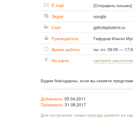
E-mail
[Отправить письмо]
Skype
ooogts
Сайт
gidroteplostroi.ru
Руководитель
Гафуров Ильгиз Му
Время работы
пн.-пт. 09:00 — 17:
На карте
смотреть располож
Будем благодарны, если вы скажете представ
Добавлена:
05.04.2011
Проверена:
31.08.2017
Для построения схемы проезда укажите на ка