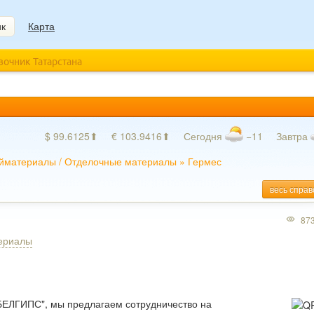
ик
Карта
авочник Татарстана
$ 99.6125⬆
€ 103.9416⬆
Сегодня
−11
Завтра
йматериалы
/
Отделочные материалы
»
Гермес
весь справ
87
ериалы
ЕЛГИПС", мы предлагаем сотрудничество на