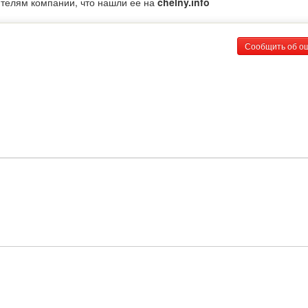
ителям компании, что нашли ее на
chelny.info
Сообщить об о