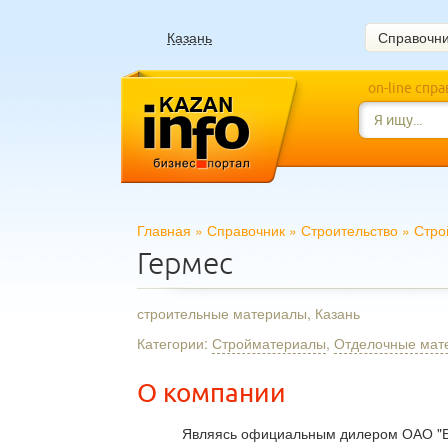
Казань
Справочн
on-line спр
Главная
»
Справочник
»
Строительство
»
Стро
Гермес
строительные материалы, Казань
Категории:
Стройматериалы
,
Отделочные мат
О компании
Являясь официальным дилером ОАО "Б