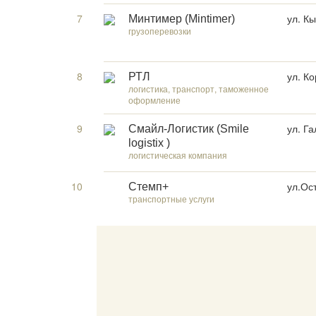
7
ул. К
Минтимер (Mintimer)
грузоперевозки
8
ул. Ко
РТЛ
логистика, транспорт, таможенное
оформление
9
ул. Га
Смайл-Логистик (Smile
logistix )
логистическая компания
10
ул.Ос
Стемп+
транспортные услуги