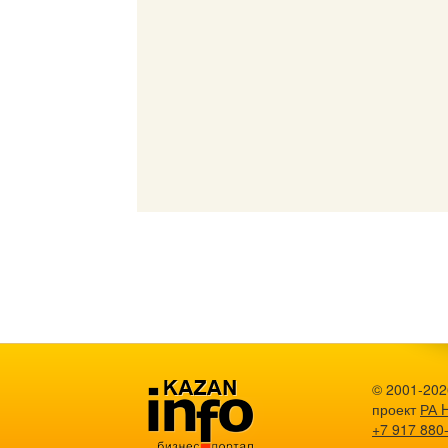
© 2001-202
проект
РА 
+7 917 880