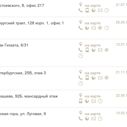
21.07.
стоевского, 8, офис 217
на карте
25.05.
ургский тракт, 128 корп. 1, офис 1
на карте
12.01.
зи Гиззата, 6/31
на карте
21.11.
тербургская, 25В, этаж 3
на карте
22.05.
машева, 92Б, мансардный этаж
на карте
13.02.
окая гора, ул. Луговая, 9
на карте