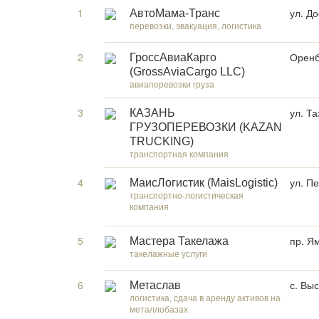
1
ул. До
АвтоМама-Транс
перевозки, эвакуация, логистика
2
Оренб
ГроссАвиаКарго
(GrossAviaCargo LLC)
авиаперевозки груза
3
ул. Та
КАЗАНЬ
ГРУЗОПЕРЕВОЗКИ (KAZAN
TRUCKING)
транспортная компания
4
ул. Пе
МаисЛогистик (MaisLogistic)
транспортно-логистическая
компания
5
пр. Я
Мастера Такелажа
такелажные услуги
6
с. Выс
Метаслав
логистика, сдача в аренду активов на
металлобазах