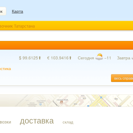
ик
Карта
авочник Татарстана
$ 99.6125⬆
€ 103.9416⬆
Сегодня
−11
Завтра
истика
весь справ
доставка
возки
склад