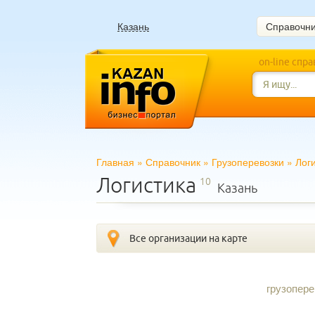
Казань
Справочн
on-line спр
Главная
»
Справочник
»
Грузоперевозки
»
Лог
Логистика
10
Казань
Все организации на карте
грузопере