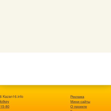
6 Kazan16.info
Реклама
Hotkey
Мини-сайты
-15-80
О проекте