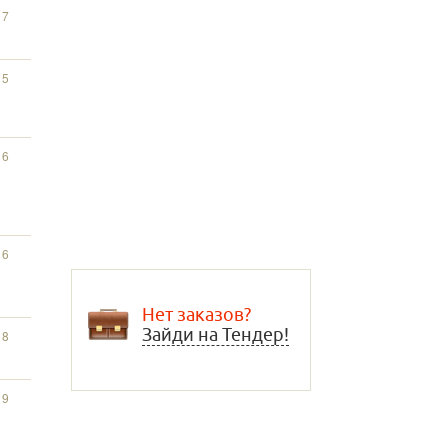
17
15
16
16
Нет заказов?
Зайди на Тендер!
18
19