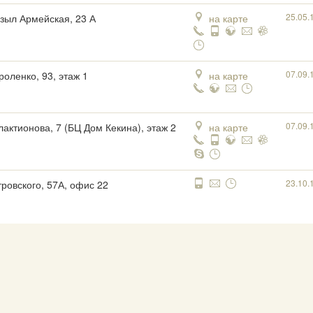
25.05.
ызыл Армейская, 23 А
на карте
07.09.
роленко, 93, этаж 1
на карте
07.09.
лактионова, 7 (БЦ Дом Кекина), этаж 2
на карте
23.10.
тровского, 57А, офис 22