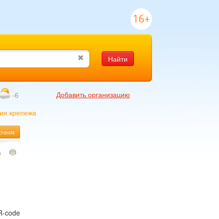
16+
Найти
Добавить организацию
-6
ия крепежа
очник
9