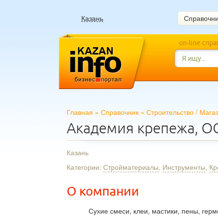
Казань
Справочн
on-line спр
Главная
»
Справочник
»
Строительство
/
Мага
Академия крепежа, 
Казань
Категории:
Стройматериалы
,
Инструменты
,
Кр
О компании
Сухие смеси, клеи, мастики, пены, герм