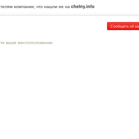
ителям компании, что нашли ее на
chelny.info
Сообщить об о
рте ваше местоположение.