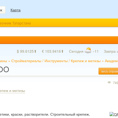
ик
Карта
авочник Татарстана
$ 99.6125⬆
€ 103.9416⬆
Сегодня
−11
Завтра
зины
»
Стройматериалы
/
Инструменты
/
Крепеж и метизы
»
Академ
ООО
весь справ
74
епеж и метизы
етики, краски, растворители. Строительный крепеж,