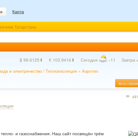
ик
Карта
авочник Татарстана
$ 99.6125⬆
€ 103.9416⬆
Сегодня
−11
Завтра
вода и электричество
/
Теплоизоляция
»
Аэротех
весь справ
48
оляция
тепло- и газоснабжения. Наш сайт посвящён трём