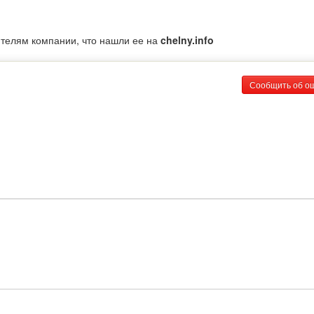
ителям компании, что нашли ее на
chelny.info
Сообщить об о