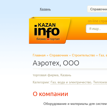
Казань
Справочн
on-line спр
Главная
»
Справочник
»
Строительство
»
Газ, 
Аэротех, ООО
торговая фирма, Казань
Категории:
Газ, вода и электричество
,
Теплоиз
О компании
Оборудование и материалы для систем 