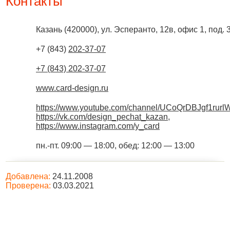
Контакты
Казань
(
420000
),
ул. Эсперанто, 12в, офис 1, под. 
+7 (843)
202-37-07
+7 (843) 202-37-07
www.card-design.ru
https://www.youtube.com/channel/UCoQrDBJgf1rur
https://vk.com/design_pechat_kazan
,
https://www.instagram.com/y_card
пн.-пт. 09:00 — 18:00, обед: 12:00 — 13:00
Добавлена:
24.11.2008
Проверена:
03.03.2021