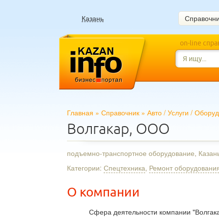
Казань
Справочн
on-line спр
Главная
»
Справочник
»
Авто
/
Услуги
/
Оборуд
Волгакар, ООО
подъемно-транспортное оборудование, Казан
Категории:
Спецтехника
,
Ремонт оборудования
О компании
Сфера деятельности компании "Волгака