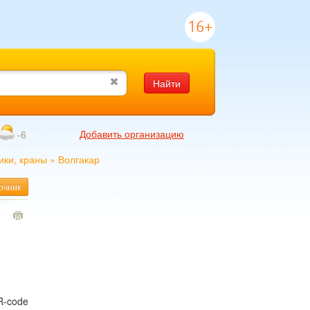
16+
Найти
Добавить организацию
-6
ки, краны
»
Волгакар
очник
1