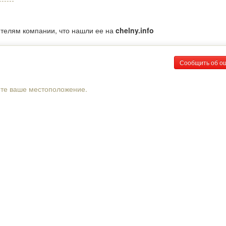
ителям компании, что нашли ее на
chelny.info
Сообщить об о
рте ваше местоположение.