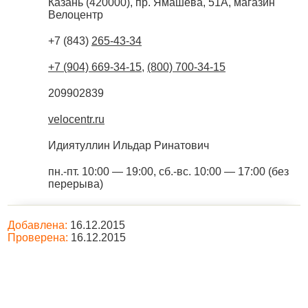
Казань
(
420000
),
пр. Ямашева, 51А, магазин
Велоцентр
+7 (843)
265-43-34
+7 (904) 669-34-15
,
(800) 700-34-15
209902839
velocentr.ru
Идиятуллин Ильдар Ринатович
пн.-пт. 10:00 — 19:00, сб.-вс. 10:00 — 17:00 (без
перерыва)
Добавлена:
16.12.2015
Проверена:
16.12.2015