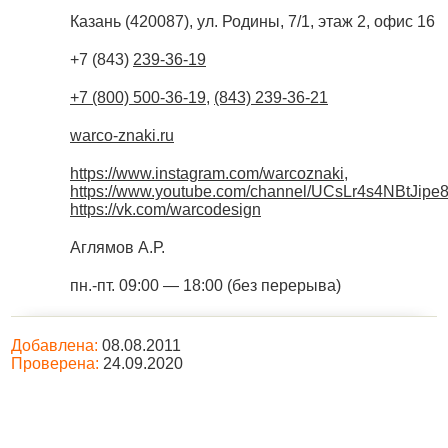
Казань
(
420087
),
ул. Родины, 7/1, этаж 2, офис 16
+7 (843)
239-36-19
+7 (800) 500-36-19
,
(843) 239-36-21
warco-znaki.ru
https://www.instagram.com/warcoznaki
,
https://www.youtube.com/channel/UCsLr4s4NBtJi
https://vk.com/warcodesign
Аглямов А.Р.
пн.-пт. 09:00 — 18:00 (без перерыва)
Добавлена:
08.08.2011
Проверена:
24.09.2020