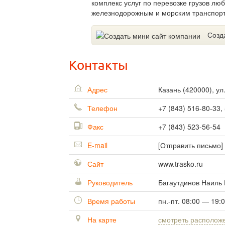
комплекс услуг по перевозке грузов л
железнодорожным и морским транспорт
Созд
Контакты
Адрес
Казань
(
420000
),
ул
Телефон
+7 (843) 516-80-33,
Факс
+7 (843) 523-56-54
E-mail
[Отправить письмо]
Сайт
www.trasko.ru
Руководитель
Багаутдинов Наиль
Время работы
пн.-пт. 08:00 — 19:
На карте
смотреть располож