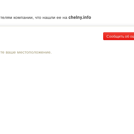
ителям компании, что нашли ее на
chelny.info
Сообщить об о
рте ваше местоположение.