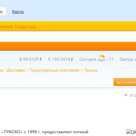
ик
Карта
авочник Татарстана
$ 99.6125⬆
€ 103.9416⬆
Сегодня
−11
Завтра
ки
/
Доставка
»
Транспортные компании
»
Траско
весь справ
81
 «ТРАСКО» с 1995 г. предоставляет полный