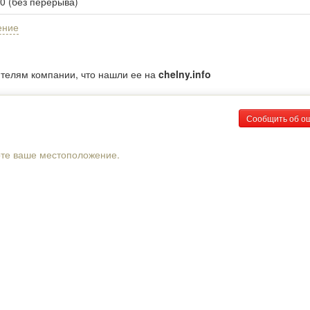
00 (без перерыва)
ение
ителям компании, что нашли ее на
chelny.info
Сообщить об о
рте ваше местоположение.