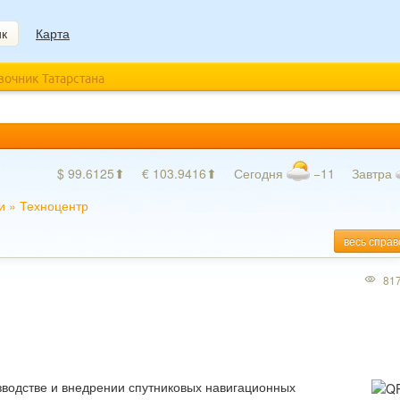
ик
Карта
авочник Татарстана
$ 99.6125⬆
€ 103.9416⬆
Сегодня
−11
Завтра
и
»
Техноцентр
весь справ
81
зводстве и внедрении спутниковых навигационных