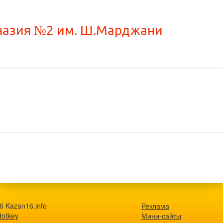
мназия №2 им. Ш.Марджани
6 Kazan16.info
Реклама
Hotkey
Мини-сайты