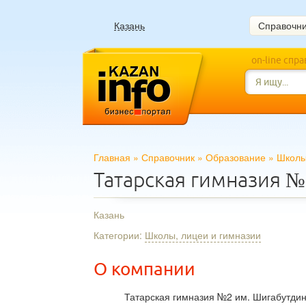
Казань
Справочн
on-line спр
Главная
»
Справочник
»
Образование
»
Школы
Татарская гимназия 
Казань
Категории:
Школы, лицеи и гимназии
О компании
Татарская гимназия №2 им. Шигабутди