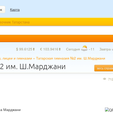
ик
Карта
авочник Татарстана
$ 99.6125⬆
€ 103.9416⬆
Сегодня
−11
Завтра
, лицеи и гимназии
»
Татарская гимназия №2 им. Ш.Марджани
№2 им. Ш.Марджани
весь справ
71
на Марджани