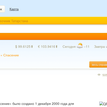
ик
Карта
авочник Татарстана
$ 99.6125⬆
€ 103.9416⬆
Сегодня
−11
Завтра
»
Спасение
весь справ
50
ение» было создано 1 декабря 2000 года для