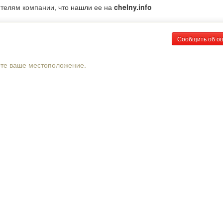
ителям компании, что нашли ее на
chelny.info
Сообщить об о
рте ваше местоположение.