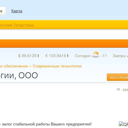
ик
Карта
авочник Татарстана
$ 99.6125⬆
€ 103.9416⬆
Сегодня
−11
Завтра
е обеспечение
»
Современные технологии
огии, ООО
весь справ
48
 залог стабильной работы Вашего предприятия!