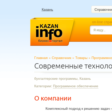
Казань
Справочн
on-line спр
Главная
»
Справочник
»
Товары
»
Программно
Современные технол
бухгалтерские программы, Казань
Категории:
Программное обеспечение
О компании
Комплексный подход к решению задач –