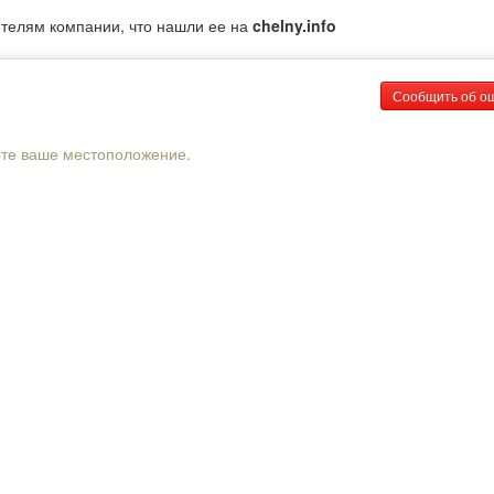
ителям компании, что нашли ее на
chelny.info
Сообщить об о
рте ваше местоположение.