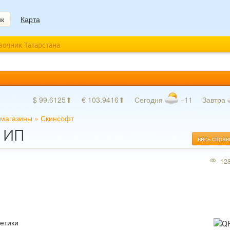
ик
Карта
авочник Татарстана
$ 99.6125⬆
€ 103.9416⬆
Сегодня
−11
Завтра
 магазины
»
Скинсофт
, ИП
весь справ
12
етики