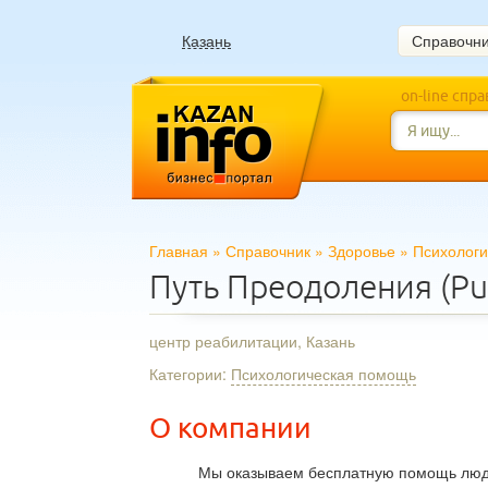
Казань
Справочн
on-line спр
Главная
»
Справочник
»
Здоровье
»
Психолог
Путь Преодоления (Put
центр реабилитации, Казань
Категории:
Психологическая помощь
О компании
Мы оказываем бесплатную помощь людя