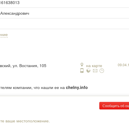
ic161638013
 Александрович
ение
09.04.
вский, ул. Востания, 105
на карте
ителям компании, что нашли ее на
chelny.info
Сообщить об о
рте ваше местоположение.