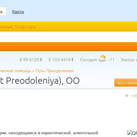
ик
Карта
авочник Татарстана
$ 99.6125⬆
€ 103.9416⬆
Сегодня
−11
Завтра
ическая помощь
»
Путь Преодоления
 Preodoleniya), ОО
весь справ
17
м, находящимся в наркотической, алкогольной