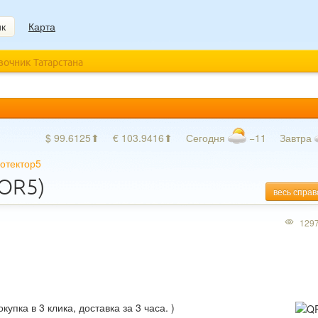
ик
Карта
авочник Татарстана
$ 99.6125⬆
€ 103.9416⬆
Сегодня
−11
Завтра
отектор5
OR5)
весь справ
129
пка в 3 клика, доставка за 3 часа. )