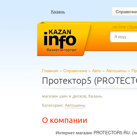
Казань
Справочн
on-line спр
Главная
»
Справочник
»
Авто
»
Автошины
»
Пр
Протектор5 (PROTECT
магазин шин и дисков, Казань
Категории:
Автошины
О компании
Интернет-магазин PROTECTOR5.RU. (поку