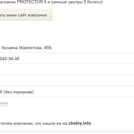
 (магазины PROTECTOR 5 и шинные центры 5 Колесо)
ать мини сайт компании
. Хусаина Мавлютова, 45Б
 240-39-45
00 (без перерыва)
ение
ителям компании, что нашли ее на
chelny.info