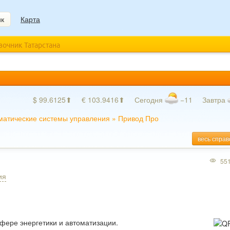
ик
Карта
авочник Татарстана
$ 99.6125⬆
€ 103.9416⬆
Сегодня
−11
Завтра
матические системы управления
»
Привод Про
весь справ
55
ия
фере энергетики и автоматизации.