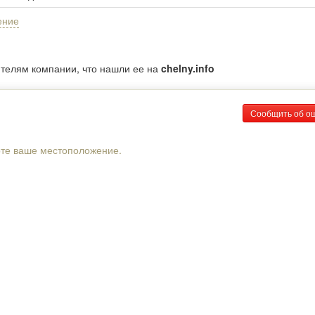
ение
ителям компании, что нашли ее на
chelny.info
Сообщить об о
рте ваше местоположение.