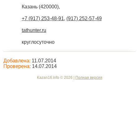
Казань
(
420000
),
+7 (917) 253-48-91
,
(917) 252-57-49
tathunter.ru
круглосуточно
Добавлена:
11.07.2014
Проверена:
14.07.2014
Kazan16.info © 2026 |
Полная версия