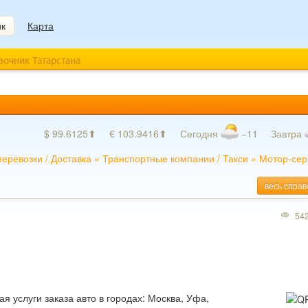
ик
Карта
авочник Татарстана
$ 99.6125⬆
€ 103.9416⬆
Сегодня
−11
Завтра
перевозки
/
Доставка
»
Транспортные компании
/
Такси
»
Мотор-сер
весь справ
54
 услуги заказа авто в городах: Москва, Уфа,