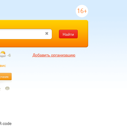
16+
Найти
Добавить организацию
-6
вис
очник
2