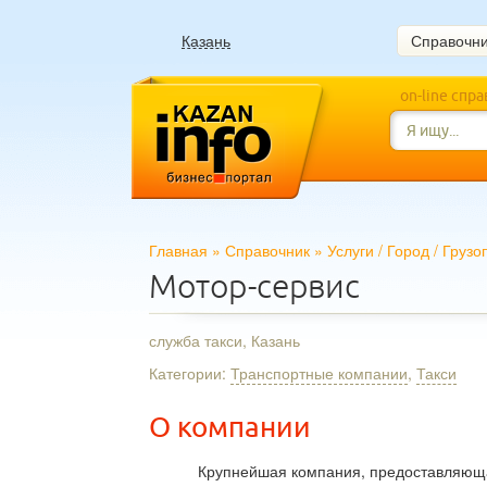
Казань
Справочн
on-line спр
Главная
»
Справочник
»
Услуги
/
Город
/
Грузо
Мотор-сервис
служба такси, Казань
Категории:
Транспортные компании
,
Такси
О компании
Крупнейшая компания, предоставляющая