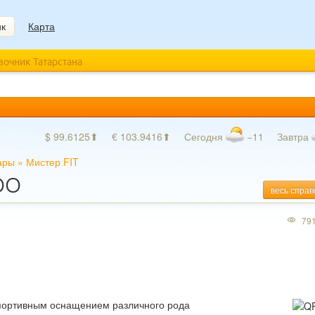
ик
Карта
авочник Татарстана
$ 99.6125⬆
€ 103.9416⬆
Сегодня
−11
Завтра
ары
»
Мистер FIT
ООО
весь справ
79
портивным оснащением различного рода