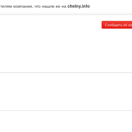
ителям компании, что нашли ее на
chelny.info
Сообщить об о