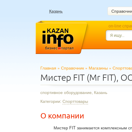
Казань
Справочн
on-line спр
Главная
»
Справочник
»
Магазины
»
Спорттов
Мистер FIT (Mr FIT), 
спортивное оборудование, Казань
Категории:
Спорттовары
О компании
Мистер FIT занимается комплексным с