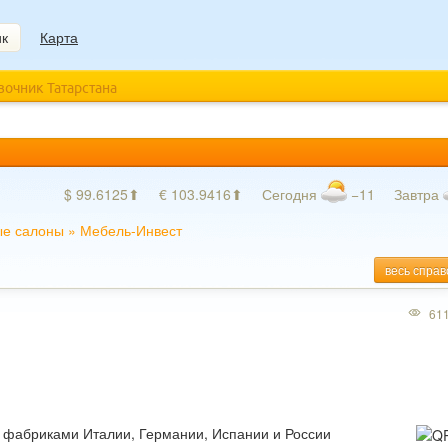
ик
Карта
авочник Татарстана
$ 99.6125⬆
€ 103.9416⬆
Сегодня
−11
Завтра
е салоны
»
Мебель-Инвест
весь справ
61
 фабриками Италии, Германии, Испании и России