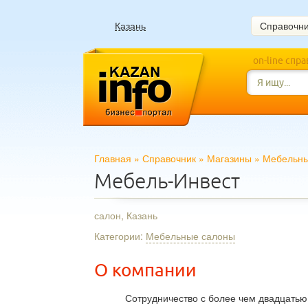
Казань
Справочн
on-line спр
Главная
»
Справочник
»
Магазины
»
Мебельны
Мебель-Инвест
салон, Казань
Категории:
Мебельные салоны
О компании
Сотрудничество с более чем двадцатью