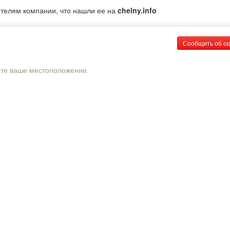
ителям компании, что нашли ее на
chelny.info
Сообщить об о
рте ваше местоположение.