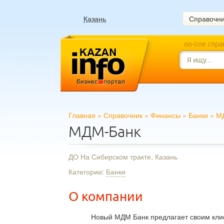
Казань
Справочн
on-line спр
Главная
»
Справочник
»
Финансы
»
Банки
»
М
МДМ-Банк
ДО На Сибирском тракте, Казань
Категории:
Банки
О компании
Новый МДМ Банк предлагает своим кли