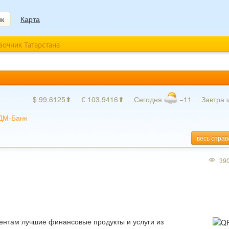
ик
Карта
авочник Татарстана
$ 99.6125⬆
€ 103.9416⬆
Сегодня
−11
Завтра
ДМ-Банк
весь справ
39
ентам лучшие финансовые продукты и услуги из