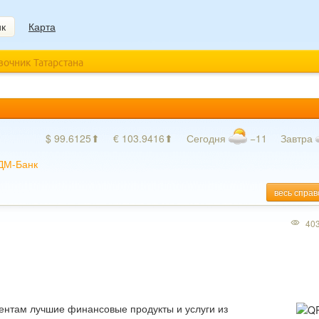
ик
Карта
авочник Татарстана
$ 99.6125⬆
€ 103.9416⬆
Сегодня
−11
Завтра
ДМ-Банк
весь справ
40
ентам лучшие финансовые продукты и услуги из