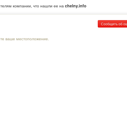
ителям компании, что нашли ее на
chelny.info
Сообщить об о
рте ваше местоположение.