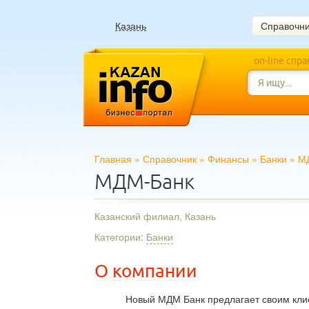
Казань
Справочн
on-line спр
Главная
»
Справочник
»
Финансы
»
Банки
»
М
МДМ-Банк
Казанский филиал, Казань
Категории:
Банки
О компании
Новый МДМ Банк предлагает своим кли