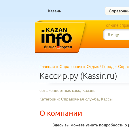
Казань
Справочн
on-line спр
Главная
»
Справочник
»
Отдых
/
Город
»
Спра
Кассир.ру (Kassir.ru)
сеть концертных касс, Казань
Категории:
Справочная служба
,
Кассы
О компании
Здесь вы можете узнать подробности о