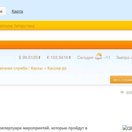
ик
Карта
авочник Татарстана
$ 99.6125⬆
€ 103.9416⬆
Сегодня
−11
Завтра
вочная служба
/
Кассы
»
Кассир.ру
весь справ
93
 репертуаре мероприятий, которые пройдут в