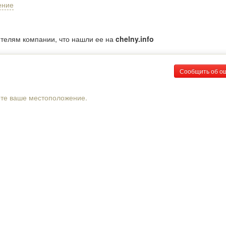
ение
ителям компании, что нашли ее на
chelny.info
Сообщить об о
рте ваше местоположение.