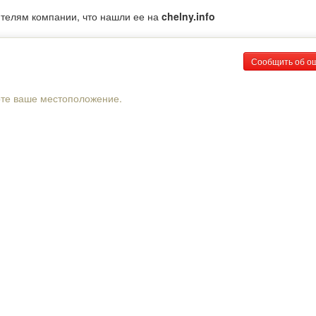
ителям компании, что нашли ее на
chelny.info
Сообщить об о
рте ваше местоположение.