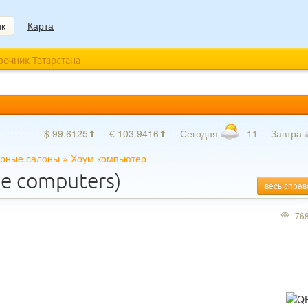
ик
Карта
авочник Татарстана
$ 99.6125⬆
€ 103.9416⬆
Сегодня
−11
Завтра
рные салоны
»
Хоум компьютер
e computers)
весь справ
76