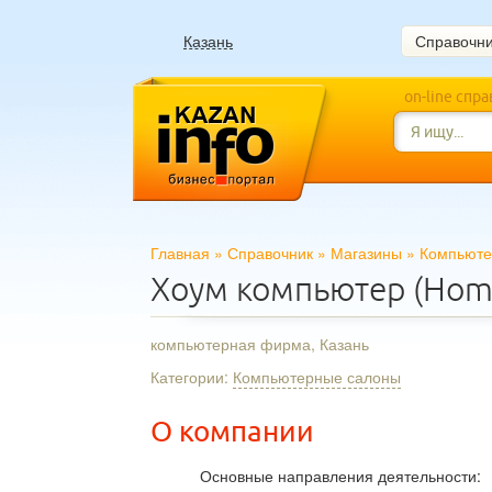
Казань
Справочн
on-line спр
Главная
»
Справочник
»
Магазины
»
Компьюте
Хоум компьютер (Hom
компьютерная фирма, Казань
Категории:
Компьютерные салоны
О компании
Основные направления деятельности: