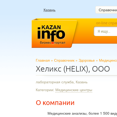
Казань
Справочн
on-line спр
Главная
»
Справочник
»
Здоровье
»
Медицинс
Хеликс (HELIX), ООО
лабораторная служба, Казань
Категории:
Медицинские центры
О компании
Медицинские анализы, более 1 500 видо