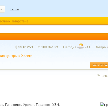
ик
Карта
авочник Татарстана
$ 99.6125⬆
€ 103.9416⬆
Сегодня
−11
Завтра
кие центры
»
Хеликс
весь справ
228
в. Гинеколог. Уролог. Терапевт. УЗИ.