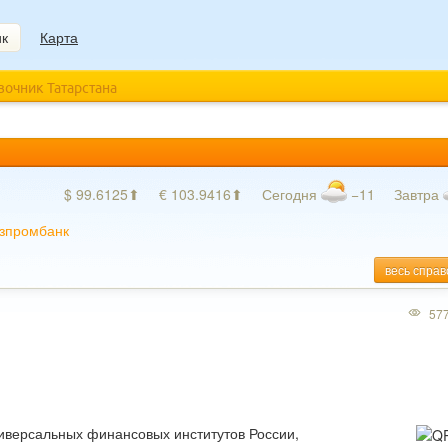
ик
Карта
авочник Татарстана
$ 99.6125⬆
€ 103.9416⬆
Сегодня
−11
Завтра
зпромбанк
весь справ
57
ниверсальных финансовых институтов России,