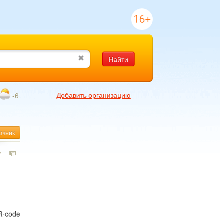
16+
Найти
Добавить организацию
-6
очник
7