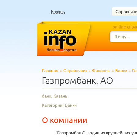
Казань
Справочн
on-line спр
Главная
»
Справочник
»
Финансы
»
Банки
»
Га
Газпромбанк, АО
банк, Казань
Категории:
Банки
О компании
"Газпромбанк" – один из крупнейших у