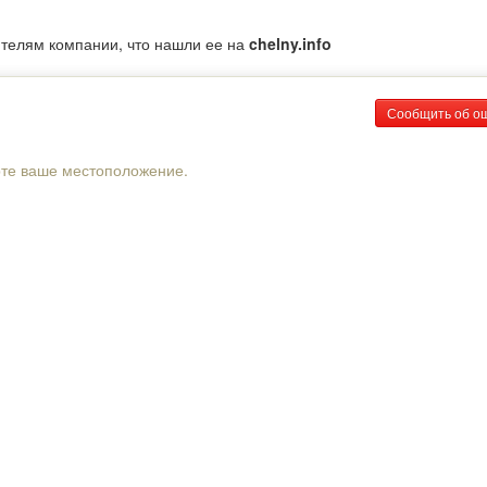
ителям компании, что нашли ее на
chelny.info
Сообщить об о
рте ваше местоположение.