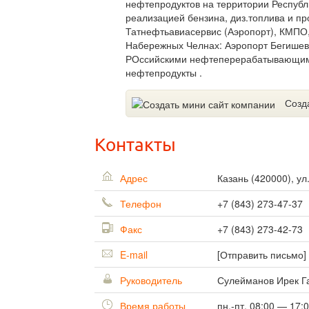
нефтепродуктов на территории Республ
реализацией бензина, диз.топлива и п
Татнефтьавиасервис (Аэропорт), КМПО, 
Набережных Челнах: Аэропорт Бегишев
РОссийскими нефтеперерабатывающими
нефтепродукты .
Созд
Контакты
Адрес
Казань
(
420000
),
ул
Телефон
+7 (843) 273-47-37
Факс
+7 (843) 273-42-73
E-mail
[Отправить письмо]
Руководитель
Сулейманов Ирек Г
Время работы
пн.-пт. 08:00 — 17: