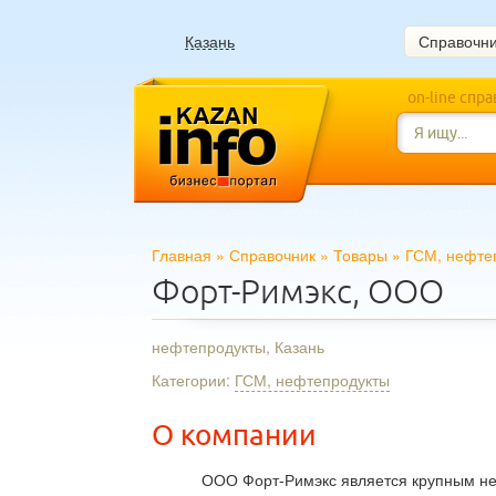
Казань
Справочн
on-line спр
Главная
»
Справочник
»
Товары
»
ГСМ, нефте
Форт-Римэкс, ООО
нефтепродукты, Казань
Категории:
ГСМ, нефтепродукты
О компании
ООО Форт-Римэкс является крупным н