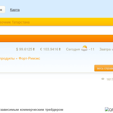
ик
Карта
авочник Татарстана
$ 99.6125⬆
€ 103.9416⬆
Сегодня
−11
Завтра
продукты
»
Форт-Римэкс
весь справ
161
езависимым коммерческим трейдером