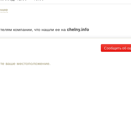
ение
ителям компании, что нашли ее на
chelny.info
Сообщить об о
рте ваше местоположение.