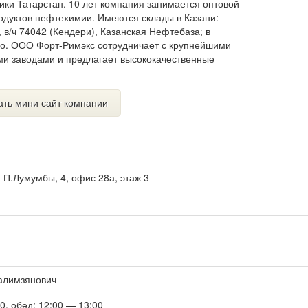
ики Татарстан. 10 лет компания занимается оптовой
родуктов нефтехимии. Имеются склады в Казани:
в/ч 74042 (Кендери), Казанская Нефтебаза; в
о. ООО Форт-Римэкс сотрудничает с крупнейшими
 заводами и предлагает высококачественные
ать мини сайт компании
. П.Лумумбы, 4, офис 28а, этаж 3
алимзянович
00, обед: 12:00 — 13:00