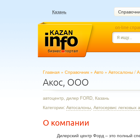
Казань
Справочн
on-line спр
Главная
»
Справочник
»
Авто
»
Автосалоны
/
А
Акос, ООО
автоцентр, дилер FORD, Казань
Категории:
Автосалоны
,
Автосервис легковых 
О компании
Дилерский центр Форд – это полный сп