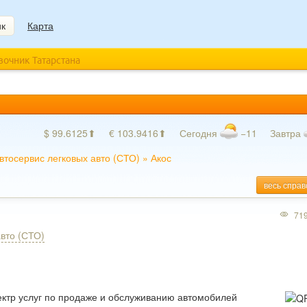
ик
Карта
авочник Татарстана
$ 99.6125⬆
€ 103.9416⬆
Сегодня
−11
Завтра
втосервис легковых авто (СТО)
»
Акос
весь справ
71
авто (СТО)
ектр услуг по продаже и обслуживанию автомобилей