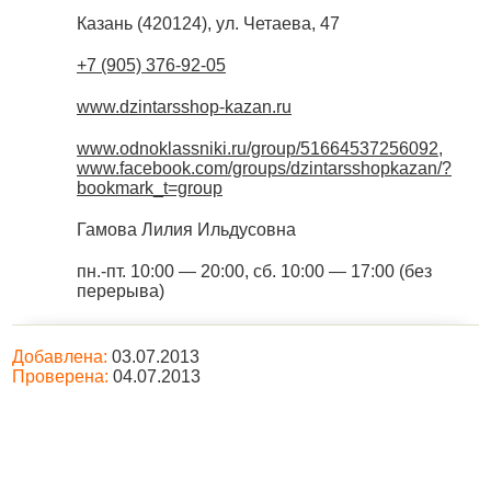
Казань
(
420124
),
ул. Четаева, 47
+7 (905) 376-92-05
www.dzintarsshop-kazan.ru
www.odnoklassniki.ru/group/51664537256092
,
www.facebook.com/groups/dzintarsshopkazan/?
bookmark_t=group
Гамова Лилия Ильдусовна
пн.-пт. 10:00 — 20:00, сб. 10:00 — 17:00 (без
перерыва)
Добавлена:
03.07.2013
Проверена:
04.07.2013