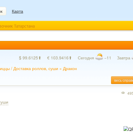
ик
Карта
авочник Татарстана
$ 99.6125⬆
€ 103.9416⬆
Сегодня
−11
Завтра
пиццы
/
Доставка роллов, суши
»
Дракон
весь справ
49
суши