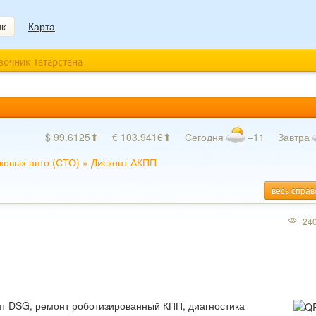
ик
Карта
авочник Татарстана
$ 99.6125⬆
€ 103.9416⬆
Сегодня
−11
Завтра
ковых авто (СТО)
»
Дисконт АКПП
весь справ
24
т DSG, ремонт роботизированный КПП, диагностика