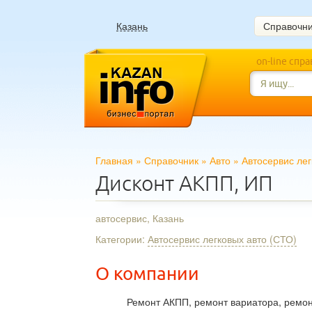
Казань
Справочн
on-line спр
Главная
»
Справочник
»
Авто
»
Автосервис лег
Дисконт АКПП, ИП
автосервис, Казань
Категории:
Автосервис легковых авто (СТО)
О компании
Ремонт АКПП, ремонт вариатора, ремон