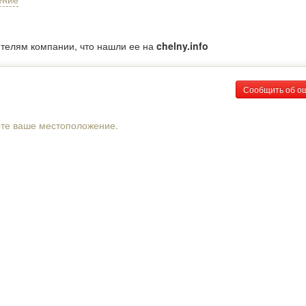
ителям компании, что нашли ее на
chelny.info
Сообщить об о
рте ваше местоположение.