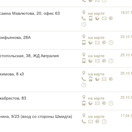
18.07.
усаина Мавлютова, 20, офис 63
на карте
25.10.
арифьянова, 28А
на карте
25.10.
истопольская, 38, ЖД Автралия
на карте
25.10.
химова, 8 к3
на карте
25.10.
екабристов, 83
на карте
17.04.
инина, 9/23 (вход со стороны Шмидта)
на карте