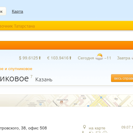
ик
Карта
авочник Татарстана
$ 99.6125⬆
€ 103.9416⬆
Сегодня
−11
Завтра
ое и спутниковое
никовое
7
весь справ
Казань
09.07.
стровского, 38, офис 508
на карте