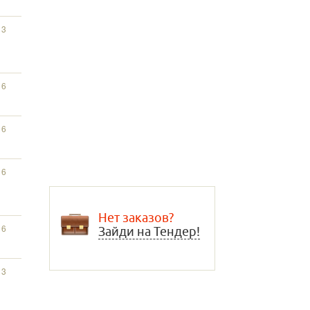
13
16
16
16
Нет заказов?
16
Зайди на Тендер!
13