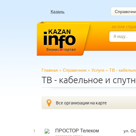
Казань
Справочн
on-line спр
Главная
»
Справочник
»
Услуги
»
ТВ - кабельн
ТВ - кабельное и спут
Все организации на карте
1
ул. О
ПРОСТОР Телеком
оператор связи