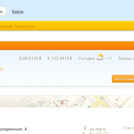
ик
Карта
авочник Татарстана
$ 99.6125⬆
€ 103.9416⬆
Сегодня
−11
Завтра
ит
весь справ
17.04.
еридианная, 4
на карте