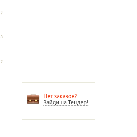
17
13
17
Нет заказов?
Зайди на Тендер!