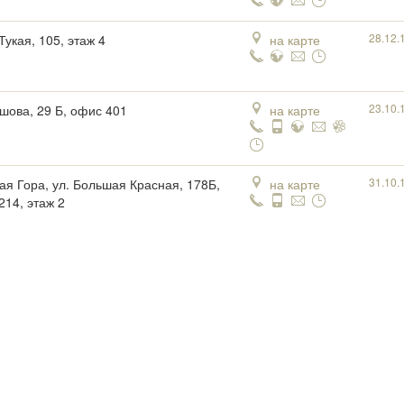
28.12.
 Тукая, 105, этаж 4
на карте
23.10.
ршова, 29 Б, офис 401
на карте
31.10.
ая Гора, ул. Большая Красная, 178Б,
на карте
214, этаж 2