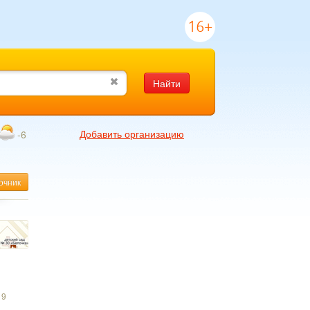
16+
Найти
Добавить организацию
-6
очник
19