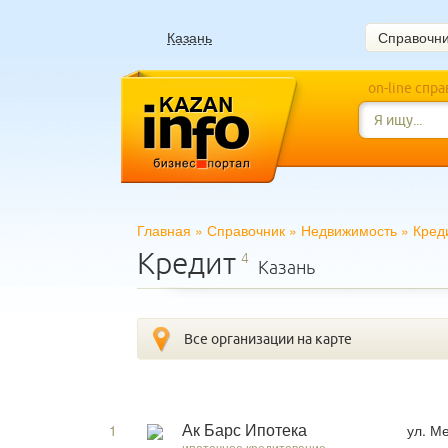
Казань
Справочн
on-line спр
Главная
»
Справочник
»
Недвижимость
»
Кред
Кредит
4
Казань
Все организации на карте
1
ул. М
Ак Барс Ипотека
ипотечное кредитование