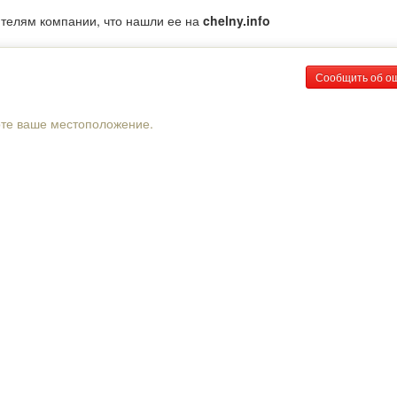
ителям компании, что нашли ее на
chelny.info
Сообщить об о
рте ваше местоположение.