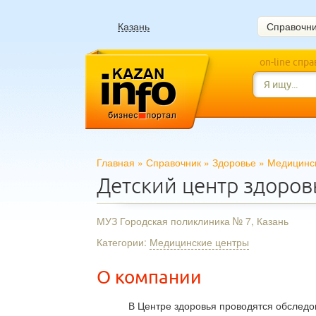
Казань
Справочн
on-line спр
Главная
»
Справочник
»
Здоровье
»
Медицинс
Детский центр здоров
МУЗ Городская поликлиника № 7, Казань
Категории:
Медицинские центры
О компании
В Центре здоровья проводятся обследо