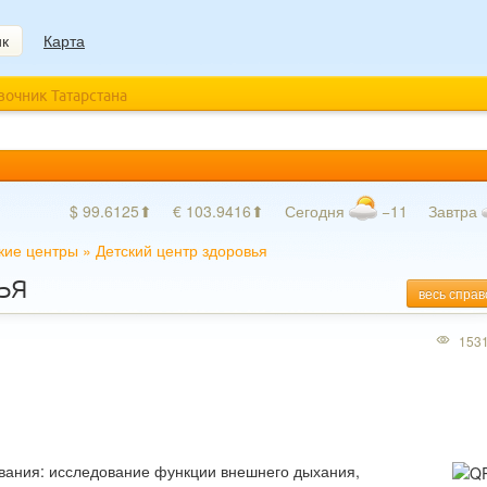
ик
Карта
авочник Татарстана
$ 99.6125⬆
€ 103.9416⬆
Сегодня
−11
Завтра
кие центры
»
Детский центр здоровья
ья
весь справ
153
вания: исследование функции внешнего дыхания,