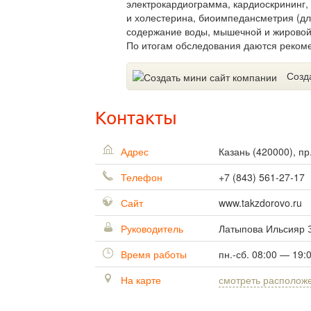
электрокардиограмма, кардиоскрининг,
и холестерина, биоимпедансметрия (дл
содержание воды, мышечной и жировой 
По итогам обследования даются реком
Созд
Контакты
Адрес
Казань
(
420000
),
пр
Телефон
+7 (843) 561-27-17
Сайт
www.takzdorovo.ru
Руководитель
Латыпова Ильсияр 
Время работы
пн.-сб. 08:00 — 19:
На карте
смотреть располож