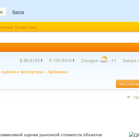
ик
Карта
авочник Татарстана
$ 99.6125⬆
€ 103.9416⬆
Сегодня
−11
Завтра
оценка и экспертиза
»
Арбакеш+
весь справ
73
езависимой оценки рыночной стоимости объектов