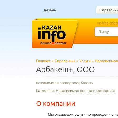
Казань
Справочн
on-line спр
Главная
»
Справочник
»
Услуги
»
Независимая 
Арбакеш+, ООО
независимая экспертиза, Казань
Категории:
Независимая оценка и экспертиза
О компании
Мы оказываем услуги по проведению н