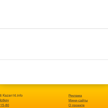
6 Kazan16.info
Реклама
Hotkey
Мини-сайты
-15-80
О проекте