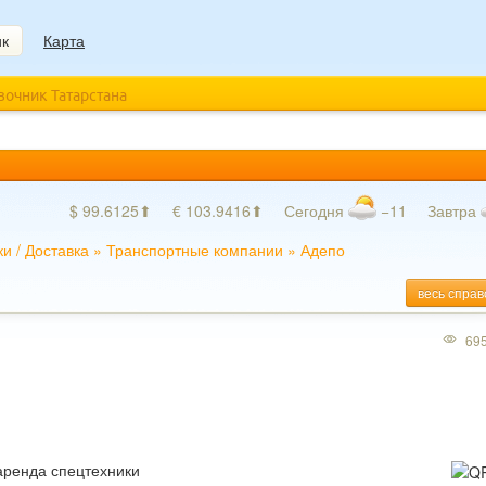
ик
Карта
авочник Татарстана
$ 99.6125⬆
€ 103.9416⬆
Сегодня
−11
Завтра
ки
/
Доставка
»
Транспортные компании
»
Адепо
весь справ
69
 аренда спецтехники